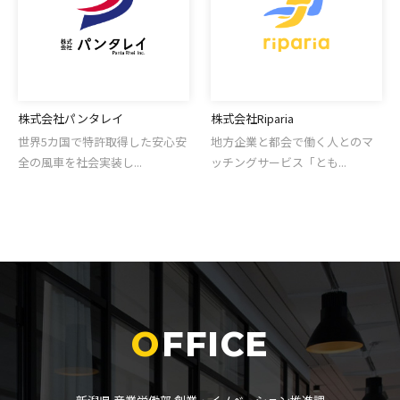
株式会社パンタレイ
株式会社Riparia
世界5カ国で特許取得した安心安
地方企業と都会で働く人とのマ
全の風車を社会実装し...
ッチングサービス「とも...
FFICE